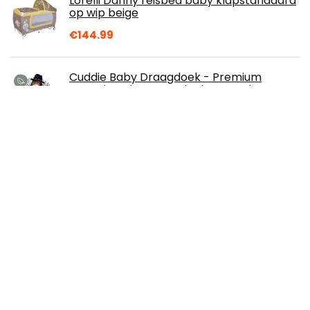
Lorelli Danny reisbed baby klapstandaard
op wip beige
€
144.99
Cuddie Baby Draagdoek - Premium
Organic Baby Draagdoek gemaakt van
Bio Katoen - Draagdoek voor Newborns
tot 15 kg - Baby…
€
69.95
LIONELO Sven Plus 2in1 Kinder Reisbed met
commode voor kinderen van 0 tot 15kg,
Babybox 125x65x75cm,
Schommelfunctie…
€
104.99
Hengjierun Babyzitstoel, superzacht
babyzitje, afneembare babyzitje, leren
zitten voor 6-12 maanden baby 5x25x12