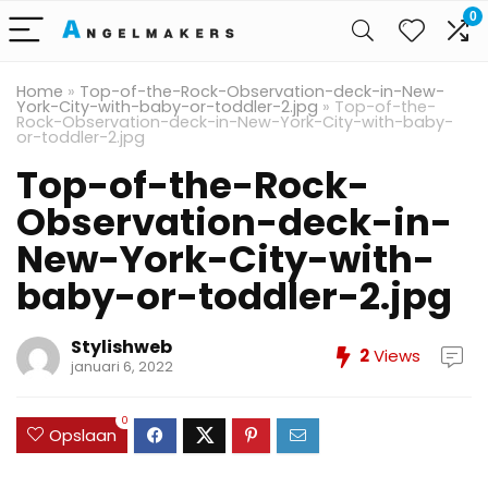
0
Home
»
Top-of-the-Rock-Observation-deck-in-New-
York-City-with-baby-or-toddler-2.jpg
»
Top-of-the-
Rock-Observation-deck-in-New-York-City-with-baby-
or-toddler-2.jpg
Top-of-the-Rock-
Observation-deck-in-
New-York-City-with-
baby-or-toddler-2.jpg
Stylishweb
2
Views
januari 6, 2022
0
Opslaan