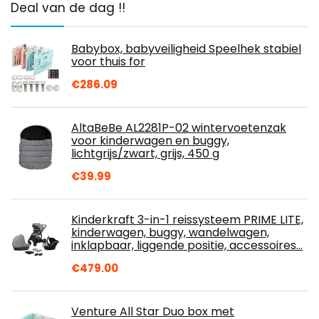
Deal van de dag !!
Babybox, babyveiligheid Speelhek stabiel
voor thuis for
€
286.09
AltaBeBe AL2281P-02 wintervoetenzak
voor kinderwagen en buggy,
lichtgrijs/zwart, grijs, 450 g
€
39.99
Kinderkraft 3-in-1 reissysteem PRIME LITE,
kinderwagen, buggy, wandelwagen,
inklapbaar, liggende positie, accessoires…
€
479.00
Venture All Star Duo box met