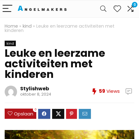
0
Home
»
kind
»
Leuke en leerzame activiteiten met
kinderen
kind
Leuke en leerzame
activiteiten met
kinderen
Stylishweb
59
Views
oktober 8, 2024
0
Opslaan