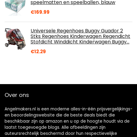
speelmatten en speelballen, blauw
€
169.99
Universele Regenhoes Buggy Guador 2
Stks Regenhoes Kinderwagen Regendicht
Stofdicht Winddicht Kinderwagen Buggy…
€
12.29
Over ons
Angelmakers.nl is een moderne alles-in-één prijsvergelijkings-
en beoordelingswebsite die de beste deals biedt die
beschikbaar zijn op amazon en u op de hoogte houdt via de
laatst toegevoegde blogs. Alle afbeeldingen zijn
auteursrechtelijk beschermd door hun respectievelijke