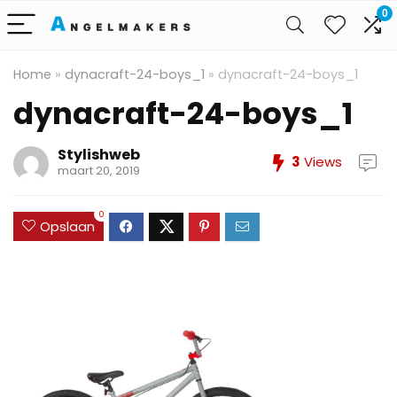
0
Home
»
dynacraft-24-boys_1
»
dynacraft-24-boys_1
dynacraft-24-boys_1
Stylishweb
3
Views
maart 20, 2019
0
Opslaan