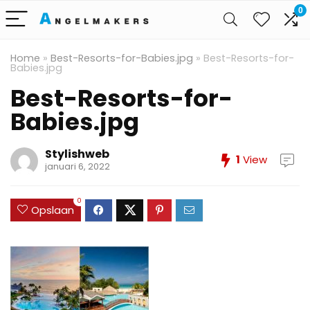
0
Home
»
Best-Resorts-for-Babies.jpg
»
Best-Resorts-for-
Babies.jpg
Best-Resorts-for-
Babies.jpg
Stylishweb
1
View
januari 6, 2022
0
Opslaan