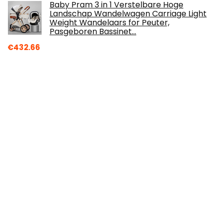
Baby Pram 3 in 1 Verstelbare Hoge
Landschap Wandelwagen Carriage Light
Weight Wandelaars for Peuter,
Pasgeboren Bassinet…
€
432.66
Melissa & Doug 40522 Herbruikbare Puffy
Stickers-Voertuigen | Activiteitenboeken |
3+ | Cadeau voor Jongen of Meisje
€
5.49
Osann kinderstoelverhoger Tango zonder
Isofix groep 2/3 (15-36 kg) Purple Melange
€
39.95
LIONELO Irma opvouwbare wandelwagen,
ultralichte constructie 7kg, voor kinderen
tot 15 kg, rugleuningverstelling…