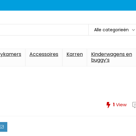
Alle categorieën
ykamers
Accessoires
Karren
Kinderwagens en
buggy’s
1
View