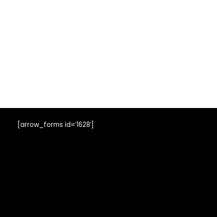
[arrow_forms id=’1628′]