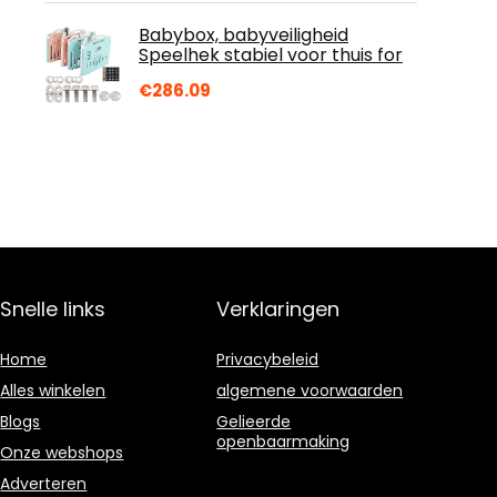
Babybox, babyveiligheid
Speelhek stabiel voor thuis for
€
286.09
Snelle links
Verklaringen
Home
Privacybeleid
Alles winkelen
algemene voorwaarden
Blogs
Gelieerde
openbaarmaking
Onze webshops
Adverteren