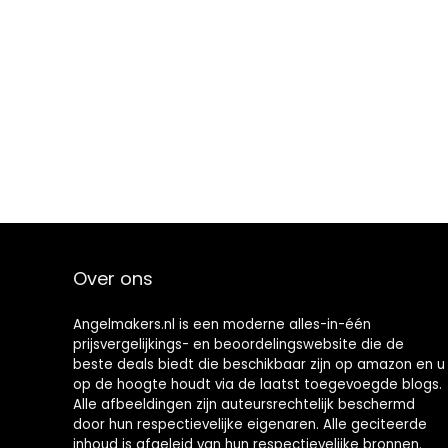
Over ons
Angelmakers.nl is een moderne alles-in-één
prijsvergelijkings- en beoordelingswebsite die de
beste deals biedt die beschikbaar zijn op amazon en u
op de hoogte houdt via de laatst toegevoegde blogs.
Alle afbeeldingen zijn auteursrechtelijk beschermd
door hun respectievelijke eigenaren. Alle geciteerde
inhoud is afgeleid van hun respectievelijke bronnen.