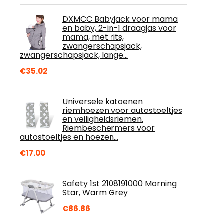
DXMCC Babyjack voor mama
en baby, 2-in-1 draagjas voor
mama, met rits,
zwangerschapsjack,
zwangerschapsjack, lange…
€
35.02
Universele katoenen
riemhoezen voor autostoeltjes
en veiligheidsriemen.
Riembeschermers voor
autostoeltjes en hoezen…
€
17.00
Safety 1st 2108191000 Morning
Star, Warm Grey
€
86.86