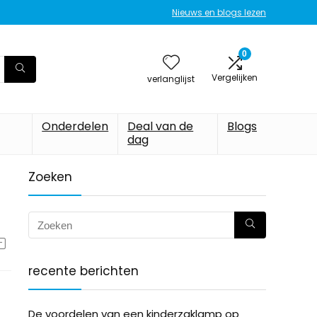
Nieuws en blogs lezen
0
Vergelijken
verlanglijst
Onderdelen
Deal van de
Blogs
dag
Zoeken
recente berichten
De voordelen van een kinderzaklamp op