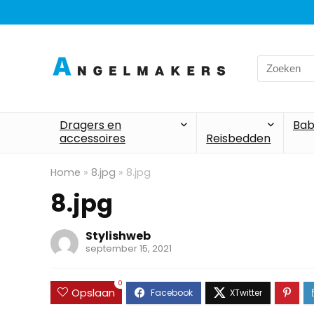
Search
for:
Dragers en
Bab
accessoires
Reisbedden
Home
»
8.jpg
»
8.jpg
8.jpg
Stylishweb
september 15, 2021
0
Opslaan