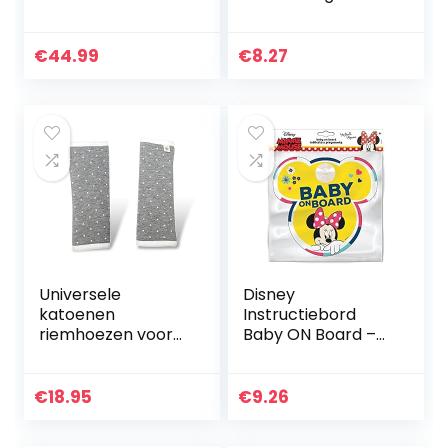
Kinderwagen,
loopy loops 24
Wandelwagen en
stuks
Buggy – Zachte
€
44.99
€
8.27
Thermo Fleece
Gevoerde
Wintervoetenzak
met…
Universele
Disney
katoenen
Instructiebord
riemhoezen voor
Baby ON Board –
autostoeltjes en
Minnie Mouse –
veiligheidsriemen.
9613
Riembeschermers
€
18.95
€
9.26
voor autostoeltjes
en hoezen…