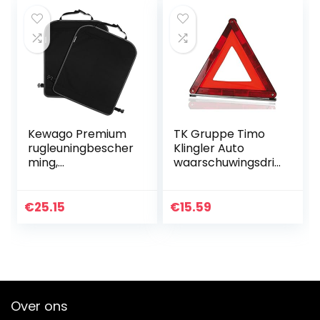
Kewago Premium
TK Gruppe Timo
rugleuningbescher
Klingler Auto
ming,
waarschuwingsdri
autostoelbescher
ehoek rood,
mer in set van 2,
driehoek
zwart.
autoaccessoires
€
25.15
€
15.59
Autostoelbescher
deurdriehoek auto
mer voor de
driehoek auto…
rugleuning…
Over ons