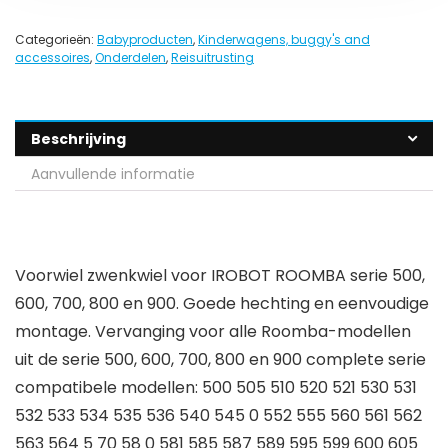
Categorieën:
Babyproducten
,
Kinderwagens, buggy's and
accessoires
,
Onderdelen
,
Reisuitrusting
Beschrijving
Aanvullende informatie
Voorwiel zwenkwiel voor IROBOT ROOMBA serie 500,
600, 700, 800 en 900. Goede hechting en eenvoudige
montage. Vervanging voor alle Roomba-modellen
uit de serie 500, 600, 700, 800 en 900 complete serie
compatibele modellen: 500 505 510 520 521 530 531
532 533 534 535 536 540 545 0 552 555 560 561 562
563 564 5 70 58 0 581 585 587 589 595 599 600 605