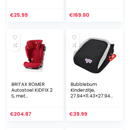
met geluid en licht,
kinderslee,
RC politieauto
babyslee,
speelgoed
voetenzak, 3-in-1
€
25.99
€
169.90
verjaardagscadea
kinderslee met
u aanwezig voor…
wielen en mof…
BRITAX RÖMER
Bubblebum
Autostoel KIDFIX 2
Kinderzitje,
S, met
27.94×11.43×27.94
bescherming aan
cm, Zwart
de zijkant, kind van
15 tot 36 kg
€
204.87
€
39.99
(Groep 2/3) van
3,5 tot 12 jaar…