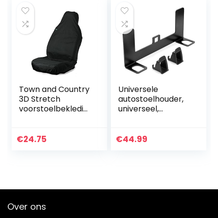
Town and Country
Universele
3D Stretch
autostoelhouder,
voorstoelbekledin
universeel,
g, zwart
metalen
veiligheidsstoelhou
der voor Isofix-
€
24.75
€
44.99
gordelverbinder…
Over ons