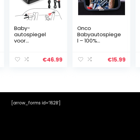
Baby-
Onco
autospiegel
Babyautospiege
voor
l – 100%
achterbank,
onbreekbare
Acemall-
achteruitkijkspie
babyautocamer
gel voor uw
€
46.99
€
15.99
a 360°
achterbank – Rij
nachtzicht met
veilig en houd
4,3-inch HD-
uw kind in de
scherm,
gaten…
schokbestendig
e…
[arrow_forms id=’1628′]