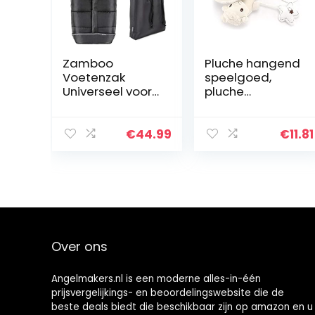
Zamboo
Pluche hangend
Voetenzak
speelgoed,
Universeel voor
pluche
Kinderwagen,
kinderwagensp
Wandelwagen
eelgoed
en Buggy –
Praktisch
€
44.99
€
11.81
Zachte Thermo
huidvriendelijk
Fleece
voor
Gevoerde
autostoeltjes
Wintervoetenza
voor
k met…
kinderwagens…
Over ons
Angelmakers.nl is een moderne alles-in-één
prijsvergelijkings- en beoordelingswebsite die de
beste deals biedt die beschikbaar zijn op amazon en u