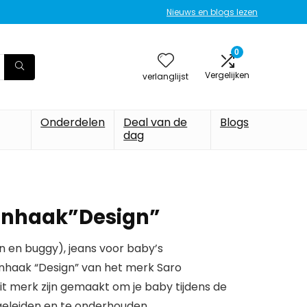
Nieuws en blogs lezen
0
Vergelijken
verlanglijst
Onderdelen
Deal van de
Blogs
dag
ijnhaak”Design”
 en buggy), jeans voor baby’s
nhaak “Design” van het merk Saro
it merk zijn gemaakt om je baby tijdens de
geleiden en te onderhouden