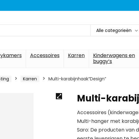
Alle categorieën
ykamers
Accessoires
Karren
Kinderwagens en
buggy’s
sting
Karren
Multi-karabijnhaak”Design”
Multi-karab
Accessoires (kinderwagen
Multi-hanger met karabij
Saro: De producten van d
eerste levensjaren te be