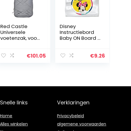
Red Castle
Disney
Universele
Instructiebord
voetenzak, voor
Baby ON Board –
de winter, grijs
Minnie Mouse –
gemêleerd met
9613
stippen 6-36
€
101.05
€
9.26
maanden.
Snelle links
Verklaringen
Home
Privacybeleid
Alles winkelen
algemene voorwaarden