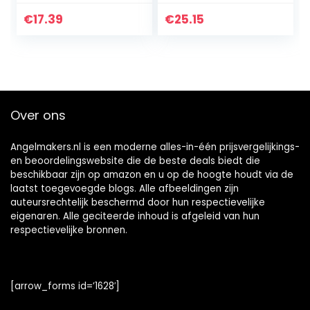
hoogwaardig PU-
mer in set van 2,
leer voor de
zwart.
€
17.39
€
25.15
meeste mensen
Autostoelbescher
voor het…
mer voor de
rugleuning…
Over ons
Angelmakers.nl is een moderne alles-in-één prijsvergelijkings-
en beoordelingswebsite die de beste deals biedt die
beschikbaar zijn op amazon en u op de hoogte houdt via de
laatst toegevoegde blogs. Alle afbeeldingen zijn
auteursrechtelijk beschermd door hun respectievelijke
eigenaren. Alle geciteerde inhoud is afgeleid van hun
respectievelijke bronnen.
[arrow_forms id=’1628′]