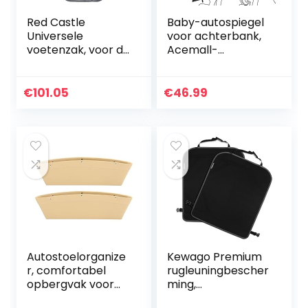
Red Castle
Baby-autospiegel
Universele
voor achterbank,
voetenzak, voor de
Acemall-
winter, grijs
babyautocamera
gemêleerd met
360° nachtzicht
stippen 6-36
met 4,3-inch HD-
€
101.05
€
46.99
maanden.
scherm,
schokbestendige…
Autostoelorganize
Kewago Premium
r, comfortabel
rugleuningbescher
opbergvak voor
ming,
autostoeltjes met
autostoelbescher