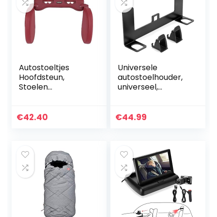
Autostoeltjes
Universele
Hoofdsteun,
autostoelhouder,
Stoelen
universeel,
Hoofdsteun
metalen
Stoelen
veiligheidsstoelhou
Hoofdkussen, voor
der voor Isofix-
€
42.40
€
44.99
Auto
gordelverbinder…
Kinderen(rood)