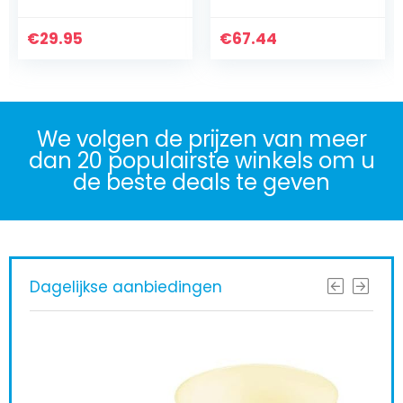
babydraagdoek
Music and Lights
pasgeborenen –
Comfy Car,
€
elastische…
29.95
€
veelkleurig…
67.44
We volgen de prijzen van meer
dan 20 populairste winkels om u
de beste deals te geven
Dagelijkse aanbiedingen