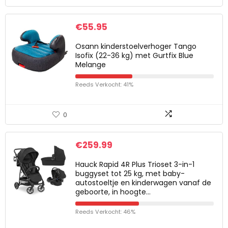
€
55.95
Osann kinderstoelverhoger Tango
Isofix (22-36 kg) met Gurtfix Blue
Melange
Reeds Verkocht: 41%
0
€
259.99
Hauck Rapid 4R Plus Trioset 3-in-1
buggyset tot 25 kg, met baby-
autostoeltje en kinderwagen vanaf de
geboorte, in hoogte…
Reeds Verkocht: 46%