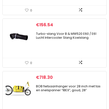
0
€
156.54
Turbo-slang Voor B & MW520 E60 / E61
Lucht Intercooler Slang Koelslang
0
€
718.30
BOB fietsaanhanger voor 28 inch met tas
en snelspanner “IBEX”, goud, 28″