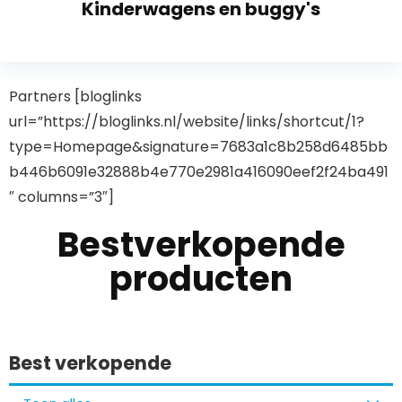
Kinderwagens en buggy's
Partners [bloglinks
url=”https://bloglinks.nl/website/links/shortcut/1?
type=Homepage&signature=7683a1c8b258d6485bb
b446b6091e32888b4e770e2981a416090eef2f24ba491
″ columns=”3″]
Bestverkopende
producten
Best verkopende