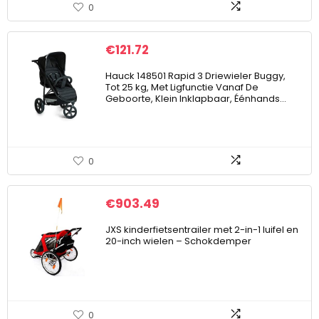
0
€
121.72
Hauck 148501 Rapid 3 Driewieler Buggy,
Tot 25 kg, Met Ligfunctie Vanaf De
Geboorte, Klein Inklapbaar, Éénhands…
0
€
903.49
JXS kinderfietsentrailer met 2-in-1 luifel en
20-inch wielen – Schokdemper
0