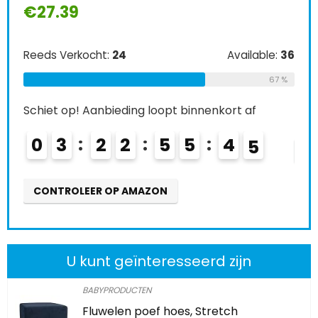
€
27.39
Ree
Reeds Verkocht:
24
Available:
36
Schi
67 %
0
Schiet op! Aanbieding loopt binnenkort af
0
3
2
2
5
5
4
3
CO
4
CONTROLEER OP AMAZON
U kunt geïnteresseerd zijn
BABYPRODUCTEN
Fluwelen poef hoes, Stretch