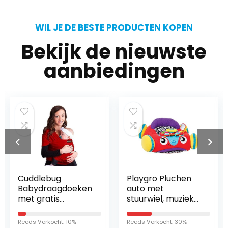
WIL JE DE BESTE PRODUCTEN KOPEN
Bekijk de nieuwste
aanbiedingen
Cuddlebug
Playgro Pluchen
Babydraagdoeken
auto met
met gratis
stuurwiel, muziek
verzending – baby
en lichteffecten,
carrier ring sling –
vanaf 6 maanden,
Reeds Verkocht: 10%
Reeds Verkocht: 30%