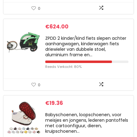
0
€
624.00
ZPDD 2 kinder/kind fiets slepen achter
aanhangwagen, kinderwagen fiets
driewieler van dubbele stoel,
aluminium frame en…
Reeds Verkocht: 80%
0
€
19.36
Babyschoenen, loopschoenen, voor
meisjes en jongens, lederen pantoffels
met cartoonfiguur, dieren,
kruipschoenen…