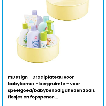
mDesign – Draaiplateau voor
Sto
babykamer – bergruimte – voor
Aut
speelgoed/babybenodigdheden zoals
€
3
le:
31
flesjes en fopspenen…
68 %