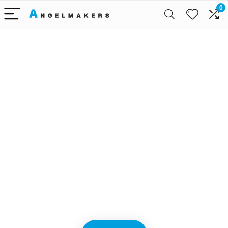
0
Alleen het
beste voor
babyreizen
We vinden elke dag de
beste deals op Amazon