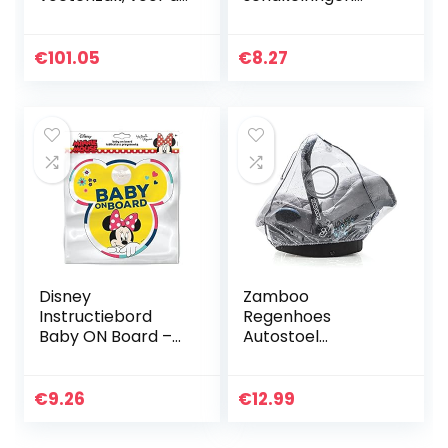
winter, grijs
loopy loops 24
gemêleerd met
stuks
stippen 6-36
€
101.05
€
8.27
maanden.
Disney
Zamboo
Instructiebord
Regenhoes
Baby ON Board –
Autostoel
Minnie Mouse –
Universeel met
9613
Optimale
Luchtcirculatie,
€
9.26
€
12.99
Sluitbaar Venster,
Handvat Opening,