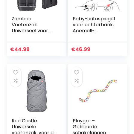
Zamboo
Baby-autospiegel
Voetenzak
voor achterbank,
Universeel voor
Acemall-
Kinderwagen,
babyautocamera
Wandelwagen en
360° nachtzicht
Buggy – Zachte
met 4,3-inch HD-
€
44.99
€
46.99
Thermo Fleece
scherm,
Gevoerde
schokbestendige…
Wintervoetenzak
met…
Red Castle
Playgro –
Universele
Gekleurde
voetenzak, voor de
schakelringen