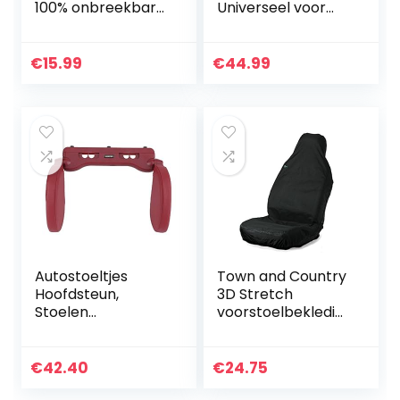
100% onbreekbare
Universeel voor
achteruitkijkspiege
Kinderwagen,
l voor uw
Wandelwagen en
achterbank – Rij
Buggy – Zachte
€
15.99
€
44.99
veilig en houd uw
Thermo Fleece
kind in de gaten…
Gevoerde
Wintervoetenzak
met…
Autostoeltjes
Town and Country
Hoofdsteun,
3D Stretch
Stoelen
voorstoelbekledin
Hoofdsteun
g, zwart
Stoelen
Hoofdkussen, voor
€
42.40
€
24.75
Auto