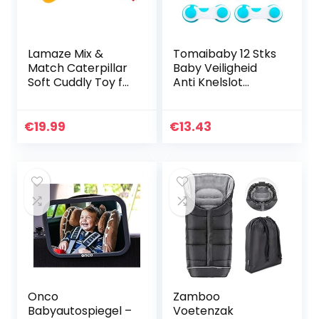
Lamaze Mix &
Tomaibaby 12 Stks
Match Caterpillar
Baby Veiligheid
Soft Cuddly Toy for
Anti Knelslot
Baby, Babies
Kindveilige Kast
Activity Sorting
Lock Guard Voor
Toy, For New
Lade Toiletbril
€
19.99
€
13.43
Parents, Suitable
Apparaten
for Baby…
Koelkast Kast…
Onco
Zamboo
Babyautospiegel –
Voetenzak