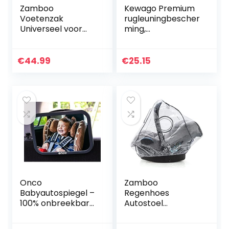
Zamboo
Kewago Premium
Voetenzak
rugleuningbescher
Universeel voor
ming,
Kinderwagen,
autostoelbescher
Wandelwagen en
mer in set van 2,
Buggy – Zachte
zwart.
€
44.99
€
25.15
Thermo Fleece
Autostoelbescher
Gevoerde
mer voor de
Wintervoetenzak
rugleuning…
met…
Onco
Zamboo
Babyautospiegel –
Regenhoes
100% onbreekbare
Autostoel
achteruitkijkspiege
Universeel met
l voor uw
Optimale