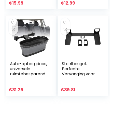
achterbank – Rij
Luchtcirculatie,
€
15.99
€
12.99
veilig en houd uw
Sluitbaar Venster,
kind in de gaten…
Handvat Opening,
PVC-vrij – Grijs
Auto-opbergdoos,
Stoelbeugel,
universele
Perfecte
ruimtebesparende
Vervanging voor
opbergdoos met
Autostoeltjes voor
hoge capaciteit
Auto’s
voor autostoeltjes
€
31.29
€
39.81
voor autostoeltje