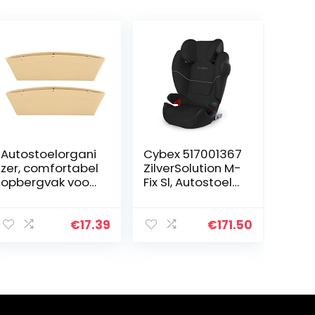
Autostoelorgani
Cybex 517001367
zer, comfortabel
ZilverSolution M-
opbergvak voor
Fix Sl, Autostoel
autostoeltjes
Groep 2/3 15-36
met
Kg, puur
hoogwaardig
zwart,37 x 54 x
€
17.39
€
171.50
PU-leer voor de
60 cm,zwart
meeste mensen
(pure black)
voor het…