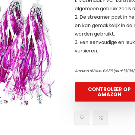
1. Materiaal: PVC-kunstst
algemeen gebruik zoals d
2. De streamer past in h
en kan gemakkelijk in de
worden gebruikt.
3. Een eenvoudige en leu
versieren.
Amazon.nl Price:
€
4.36
(as of 10/04/
CONTROLEER OP
AMAZON