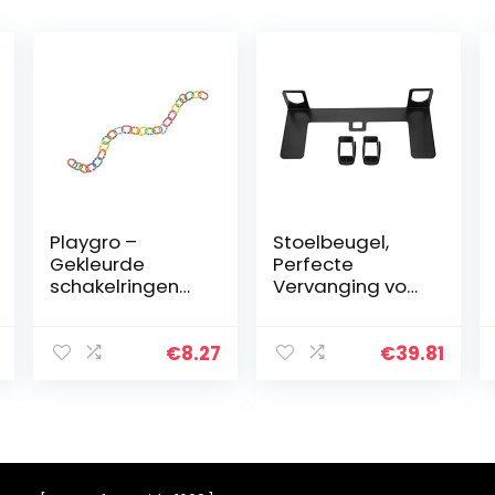
Playgro –
Stoelbeugel,
Gekleurde
Perfecte
schakelringen
Vervanging voor
loopy loops 24
Autostoeltjes
stuks
voor Auto’s
€
8.27
€
39.81