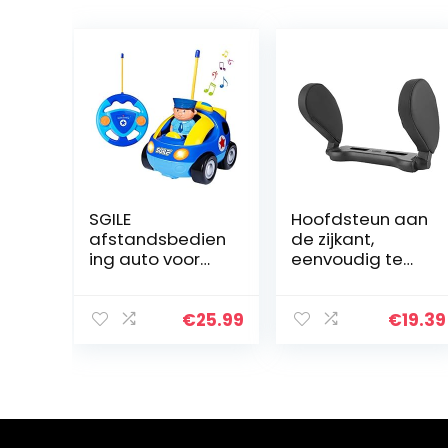
SGILE
Hoofdsteun aan
afstandsbedien
de zijkant,
ing auto voor
eenvoudig te
peuters met
installeren 180-
geluid en licht,
graden rotatie
RC politieauto
autostoeltjes
€
25.99
€
19.39
speelgoed
kussen, PU
verjaardagscad
lederen zetels
eau aanwezig
nekkussen…
voor…