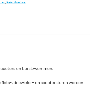
rren
,
Reisuitrusting
en, scooters en borstzwemmen.
 fiets-, driewieler- en scootersturen worden