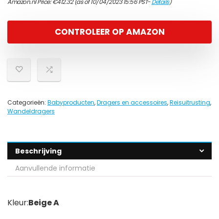
Amazon.nl Price:
€
412.32
(as of 10/04/2023 15:56 PST-
Details
)
CONTROLEER OP AMAZON
Categorieën:
Babyproducten
,
Dragers en accessoires
,
Reisuitrusting
,
Wandeldragers
Beschrijving
Aanvullende informatie
Kleur:
Beige A