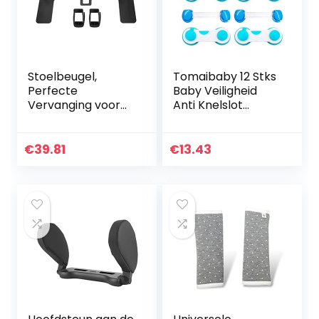
Stoelbeugel,
Tomaibaby 12 Stks
Perfecte
Baby Veiligheid
Vervanging voor
Anti Knelslot
Autostoeltjes voor
Kindveilige Kast
Auto’s
Lock Guard Voor
Lade Toiletbril
€
39.81
€
13.43
Apparaten
Koelkast Kast…