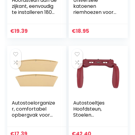
Hoofdsteun aan de
Universele
zijkant, eenvoudig
katoenen
te installeren 180-
riemhoezen voor
graden rotatie
autostoeltjes en
autostoeltjes
veiligheidsriemen.
kussen, PU lederen
Riembeschermers
€
19.39
€
18.95
zetels nekkussen…
voor autostoeltjes
en hoezen…
Autostoelorganize
Autostoeltjes
r, comfortabel
Hoofdsteun,
opbergvak voor
Stoelen
autostoeltjes met
Hoofdsteun
hoogwaardig PU-
Stoelen
leer voor de
Hoofdkussen, voor
€
17.39
€
42.40