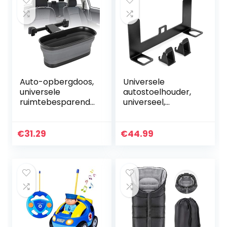
Auto-opbergdoos,
Universele
universele
autostoelhouder,
ruimtebesparende
universeel,
opbergdoos met
metalen
hoge capaciteit
veiligheidsstoelhou
voor autostoeltjes
der voor Isofix-
€
31.29
€
44.99
voor autostoeltje
gordelverbinder…