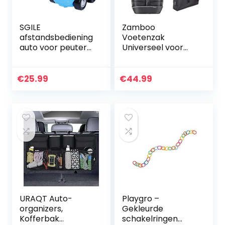
SGILE
Zamboo
afstandsbediening
Voetenzak
auto voor peuters
Universeel voor
met geluid en licht,
Kinderwagen,
RC politieauto
Wandelwagen en
speelgoed
Buggy – Zachte
€
25.99
€
44.99
verjaardagscadea
Thermo Fleece
u aanwezig voor…
Gevoerde
Wintervoetenzak
met…
URAQT Auto-
Playgro –
organizers,
Gekleurde
Kofferbak
schakelringen