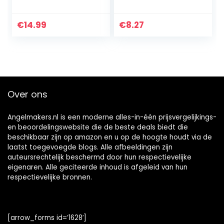
Organizer Tas
loopy loops 24
Auto met Veel Zak,
stuks
Multifunctionele
€
14.99
€
8.27
Achterbank
Organizer voor
Alle…
Over ons
Angelmakers.nl is een moderne alles-in-één prijsvergelijkings-
en beoordelingswebsite die de beste deals biedt die
beschikbaar zijn op amazon en u op de hoogte houdt via de
laatst toegevoegde blogs. Alle afbeeldingen zijn
auteursrechtelijk beschermd door hun respectievelijke
eigenaren. Alle geciteerde inhoud is afgeleid van hun
respectievelijke bronnen.
[arrow_forms id=’1628′]