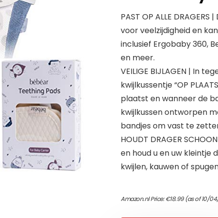
PAST OP ALLE DRAGERS | 
voor veelzijdigheid en ka
inclusief Ergobaby 360, B
en meer.
VEILIGE BIJLAGEN | In tege
kwijlkussentje “OP PLAAT
plaatst en wanneer de b
kwijlkussen ontworpen me
bandjes om vast te zetten
HOUDT DRAGER SCHOON | 
en houd u en uw kleintje d
kwijlen, kauwen of spugen 
Amazon.nl Price:
€
18.99
(as of 10/04