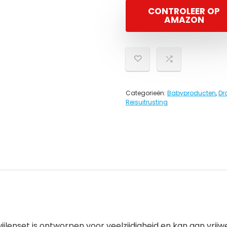
CONTROLEER OP
AMAZON
Categorieën:
Babyproducten
,
Dr
Reisuitrusting
nset is ontworpen voor veelzijdigheid en kan aan vrijwe