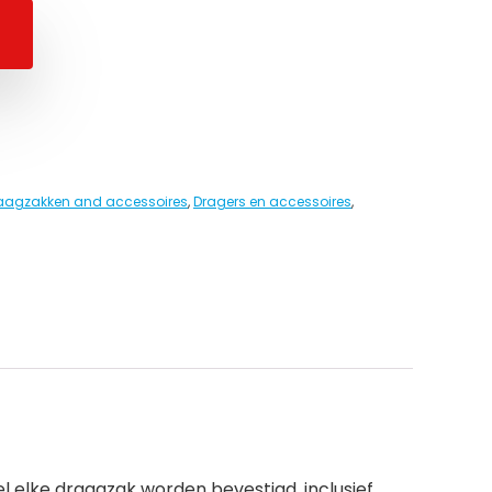
aagzakken and accessoires
,
Dragers en accessoires
,
l elke draagzak worden bevestigd, inclusief