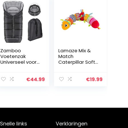
Zamboo
Lamaze Mix &
Voetenzak
Match
Universeel voor
Caterpillar Soft
Kinderwagen,
Cuddly Toy for
Wandelwagen
Baby, Babies
en Buggy –
Activity Sorting
€
44.99
€
19.99
Zachte Thermo
Toy, For New
Fleece
Parents,
Gevoerde
Suitable for
Wintervoetenza
Baby…
k met…
Snelle links
Verklaringen