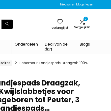
Nieuws en blogs lezen
0
Vergelijken
verlanglijst
Onderdelen
Deal van de
Blogs
dag
soires
Bebamour Tandjespads Draagzak, 100%
ndjespads Draagzak,
Kwijlslabbetjes voor
geboren tot Peuter, 3
Tandjespads…