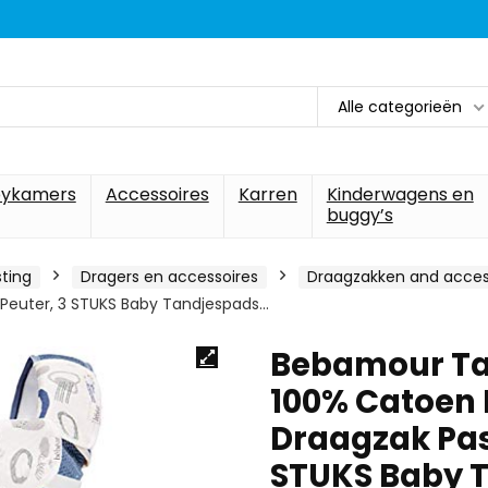
Alle categorieën
ykamers
Accessoires
Karren
Kinderwagens en
buggy’s
sting
Dragers en accessoires
Draagzakken and acces
 Peuter, 3 STUKS Baby Tandjespads…
Bebamour Ta
100% Catoen 
Draagzak Pas
STUKS Baby 