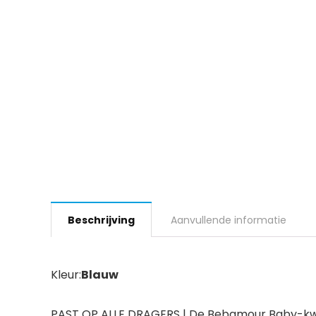
Beschrijving
Aanvullende informatie
Kleur:
Blauw
PAST OP ALLE DRAGERS | De Bebamour Baby-kwijle