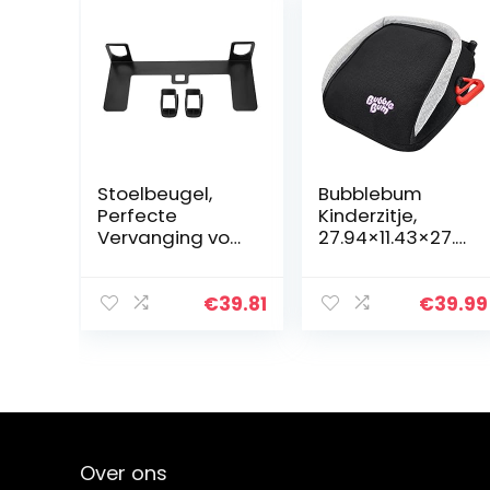
Stoelbeugel,
Bubblebum
Perfecte
Kinderzitje,
Vervanging voor
27.94×11.43×27.9
Autostoeltjes
4 cm, Zwart
voor Auto’s
€
39.81
€
39.99
Over ons