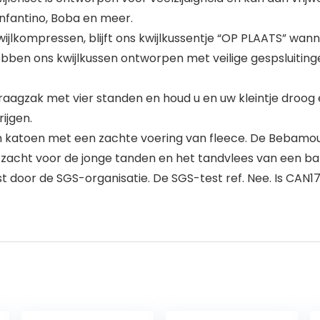
Infantino, Boba en meer.
wijlkompressen, blijft ons kwijlkussentje “OP PLAATS” wan
bben ons kwijlkussen ontworpen met veilige gespsluiting
k met vier standen en houd u en uw kleintje droog en s
ijgen.
katoen met een zachte voering van fleece. De Bebamour 
zacht voor de jonge tanden en het tandvlees van een ba
est door de SGS-organisatie. De SGS-test ref. Nee. Is CAN1