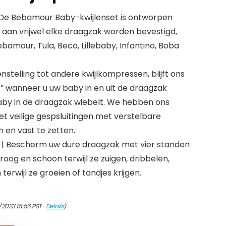
De Bebamour Baby-kwijlenset is ontworpen
n aan vrijwel elke draagzak worden bevestigd,
ebamour, Tula, Beco, Lillebaby, Infantino, Boba
nstelling tot andere kwijlkompressen, blijft ons
S” wanneer u uw baby in en uit de draagzak
aby in de draagzak wiebelt. We hebben ons
t veilige gespsluitingen met verstelbare
 en vast te zetten.
Bescherm uw dure draagzak met vier standen
roog en schoon terwijl ze zuigen, dribbelen,
terwijl ze groeien of tandjes krijgen.
/2023 15:56 PST-
Details
)