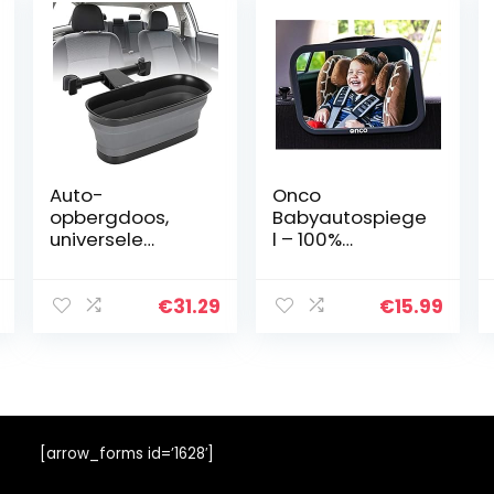
Auto-
Onco
opbergdoos,
Babyautospiege
universele
l – 100%
ruimtebesparen
onbreekbare
de opbergdoos
achteruitkijkspie
met hoge
gel voor uw
€
31.29
€
15.99
capaciteit voor
achterbank – Rij
autostoeltjes
veilig en houd
voor
uw kind in de
autostoeltje
gaten…
[arrow_forms id=’1628′]