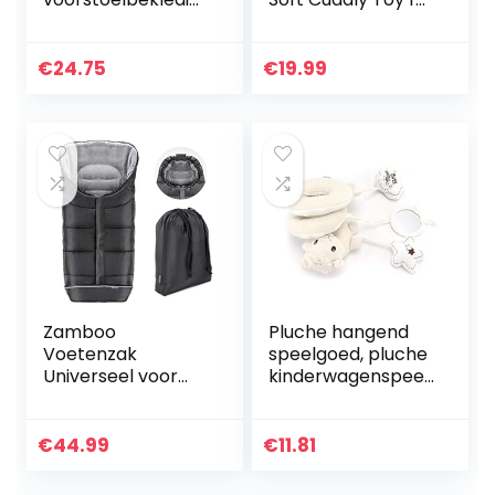
g, zwart
Baby, Babies
Activity Sorting
Toy, For New
€
24.75
€
19.99
Parents, Suitable
for Baby…
Zamboo
Pluche hangend
Voetenzak
speelgoed, pluche
Universeel voor
kinderwagenspeel
Kinderwagen,
goed Praktisch
Wandelwagen en
huidvriendelijk voor
Buggy – Zachte
autostoeltjes voor
€
44.99
€
11.81
Thermo Fleece
kinderwagens…
Gevoerde