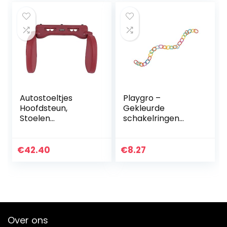
Wintervoetenzak
met…
Autostoeltjes
Playgro –
Hoofdsteun,
Gekleurde
Stoelen
schakelringen
Hoofdsteun
loopy loops 24
Stoelen
stuks
Hoofdkussen, voor
€
42.40
€
8.27
Auto
Kinderen(rood)
Over ons