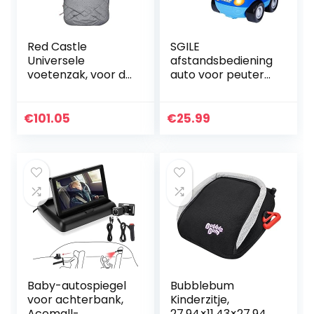
Red Castle
SGILE
Universele
afstandsbediening
voetenzak, voor de
auto voor peuters
winter, grijs
met geluid en licht,
gemêleerd met
RC politieauto
stippen 6-36
speelgoed
€
101.05
€
25.99
maanden.
verjaardagscadea
u aanwezig voor…
Baby-autospiegel
Bubblebum
voor achterbank,
Kinderzitje,
Acemall-
27.94×11.43×27.94