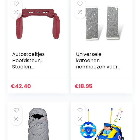
Autostoeltjes
Universele
Hoofdsteun,
katoenen
Stoelen
riemhoezen voor
Hoofdsteun
autostoeltjes en
Stoelen
veiligheidsriemen.
Hoofdkussen, voor
Riembeschermers
€
42.40
€
18.95
Auto
voor autostoeltjes
Kinderen(rood)
en hoezen…