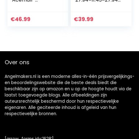
babyautocamera
cm, Zwart
360° nachtzicht
met 4,3-inch HD-
€
46.99
€
39.99
scherm,
schokbestendige…
Over ons
Angelmakers.nl is een moderne alles-in-één prijsvergelijkings-
en beoordelingswebsite die de beste deals biedt die
beschikbaar zijn op amazon en u op de hoogte houdt via de
laatst toegevoegde blogs. Alle afbeeldingen zijn
auteursrechtelijk beschermd door hun respectievelijke
eigenaren. Alle geciteerde inhoud is afgeleid van hun
respectievelijke bronnen.
[arrow_forms id=’1628′]