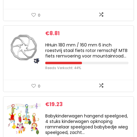
0
€
8.81
HHuin 180 mm / 160 mm 6 inch
roestvrij staal fiets rotor remschijf MTB
fiets remvoering voor mountainroad…
Reeds Verkocht: 44%
0
€
19.23
Babykinderwagen hangend speelgoed,
4 stuks kinderwagen opknoping
rammelaar speelgoed babybedje wieg
speelgoed, zacht…