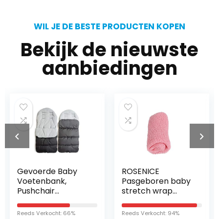
WIL JE DE BESTE PRODUCTEN KOPEN
Bekijk de nieuwste
aanbiedingen
Gevoerde Baby
ROSENICE
Voetenbank,
Pasgeboren baby
Pushchair
stretch wrap
Voetenzak
(roze)
Universele
Reeds Verkocht: 66%
Reeds Verkocht: 94%