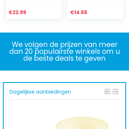
Comfortabele
Warm Teen Cover
€
Winter Winddicht
22.99
€
14.56
Warmte
Slaapzak…
We volgen de prijzen van meer
dan 20 populairste winkels om u
de beste deals te geven
Dagelijkse aanbiedingen