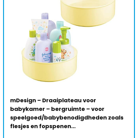
mDesign – Draaiplateau voor
Sto
babykamer – bergruimte – voor
Aut
speelgoed/babybenodigdheden zoals
€
3
le:
31
flesjes en fopspenen…
68 %