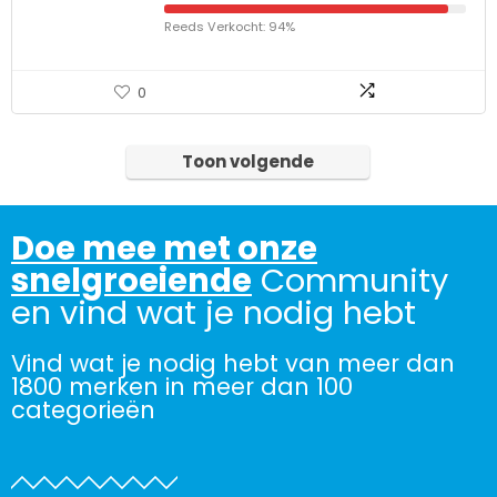
Reeds Verkocht: 94%
0
Toon volgende
Doe mee met onze
snelgroeiende
Community
en vind wat je nodig hebt
Vind wat je nodig hebt van meer dan
1800 merken in meer dan 100
categorieën