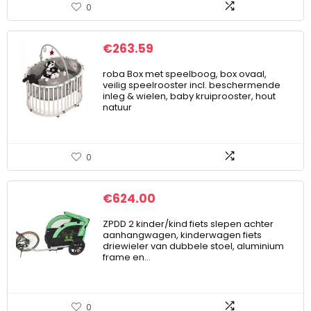
0
€
263.59
roba Box met speelboog, box ovaal,
veilig speelrooster incl. beschermende
inleg & wielen, baby kruiprooster, hout
natuur
0
€
624.00
ZPDD 2 kinder/kind fiets slepen achter
aanhangwagen, kinderwagen fiets
driewieler van dubbele stoel, aluminium
frame en…
0