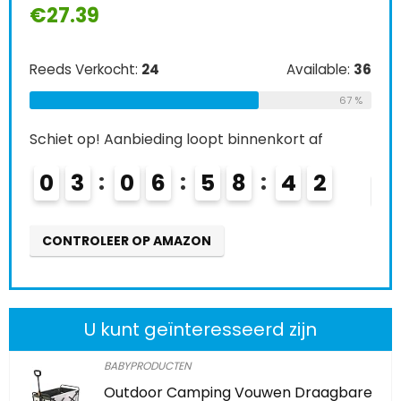
€
27.39
Ree
Reeds Verkocht:
24
Available:
36
Schi
67 %
0
Schiet op! Aanbieding loopt binnenkort af
0
3
0
6
5
8
4
1
CO
CONTROLEER OP AMAZON
U kunt geïnteresseerd zijn
BABYPRODUCTEN
Outdoor Camping Vouwen Draagbare