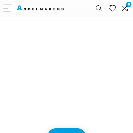
0
Alleen het
beste voor
babyreizen
We vinden elke dag de
beste deals op Amazon