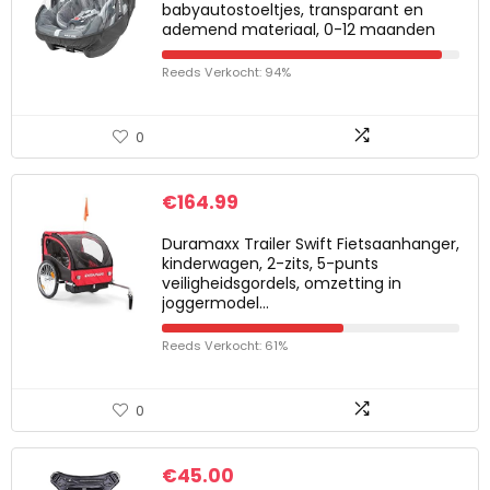
babyautostoeltjes, transparant en
ademend materiaal, 0-12 maanden
Reeds Verkocht: 94%
0
€
164.99
Duramaxx Trailer Swift Fietsaanhanger,
kinderwagen, 2-zits, 5-punts
veiligheidsgordels, omzetting in
joggermodel…
Reeds Verkocht: 61%
0
€
45.00