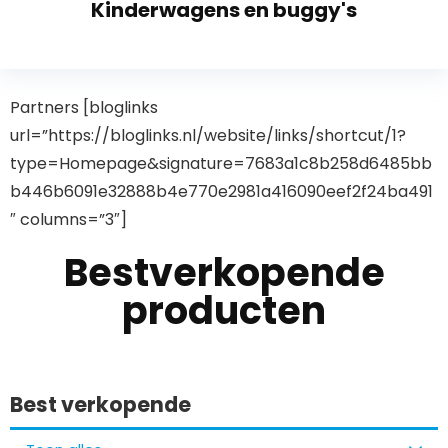
Kinderwagens en buggy's
Partners [bloglinks
url=”https://bloglinks.nl/website/links/shortcut/1?
type=Homepage&signature=7683a1c8b258d6485bb
b446b6091e32888b4e770e2981a416090eef2f24ba491
″ columns=”3″]
Bestverkopende
producten
Best verkopende