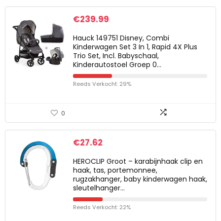
€
239.99
Hauck 149751 Disney, Combi
Kinderwagen Set 3 In 1, Rapid 4X Plus
Trio Set, Incl. Babyschaal,
Kinderautostoel Groep 0…
Reeds Verkocht: 29%
0
€
27.62
HEROCLIP Groot – karabijnhaak clip en
haak, tas, portemonnee,
rugzakhanger, baby kinderwagen haak,
sleutelhanger…
Reeds Verkocht: 22%