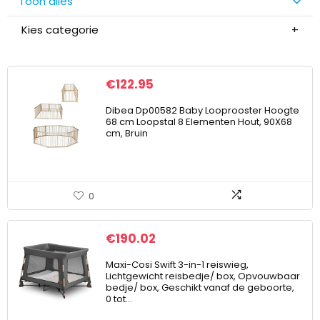
Toon alles
Kies categorie
€
122.95
Dibea Dp00582 Baby Looprooster Hoogte
68 cm Loopstal 8 Elementen Hout, 90X68
cm, Bruin
0
€
190.02
Maxi-Cosi Swift 3-in-1 reiswieg,
Lichtgewicht reisbedje/ box, Opvouwbaar
bedje/ box, Geschikt vanaf de geboorte,
0 tot…