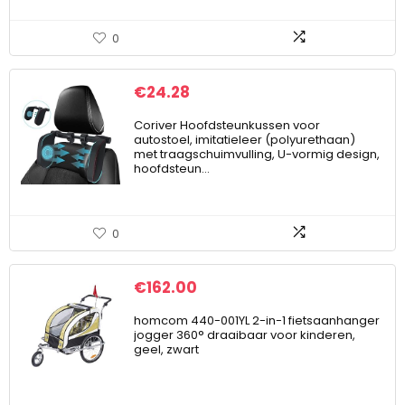
0
€
24.28
Coriver Hoofdsteunkussen voor
autostoel, imitatieleer (polyurethaan)
met traagschuimvulling, U-vormig design,
hoofdsteun…
0
€
162.00
homcom 440-001YL 2-in-1 fietsaanhanger
jogger 360° draaibaar voor kinderen,
geel, zwart