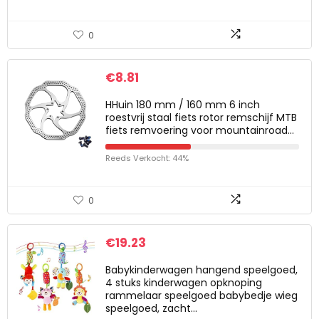
0
€
8.81
HHuin 180 mm / 160 mm 6 inch
roestvrij staal fiets rotor remschijf MTB
fiets remvoering voor mountainroad…
Reeds Verkocht: 44%
0
€
19.23
Babykinderwagen hangend speelgoed,
4 stuks kinderwagen opknoping
rammelaar speelgoed babybedje wieg
speelgoed, zacht…