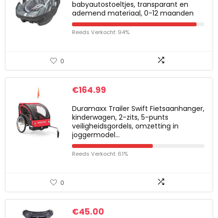
babyautostoeltjes, transparant en
ademend materiaal, 0-12 maanden
Reeds Verkocht: 94%
0
€
164.99
Duramaxx Trailer Swift Fietsaanhanger,
kinderwagen, 2-zits, 5-punts
veiligheidsgordels, omzetting in
joggermodel…
Reeds Verkocht: 61%
0
€
45.00