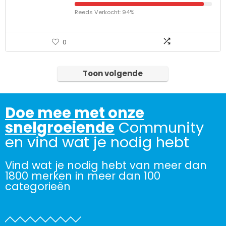
Reeds Verkocht: 94%
0
Toon volgende
Doe mee met onze
snelgroeiende
Community
en vind wat je nodig hebt
Vind wat je nodig hebt van meer dan
1800 merken in meer dan 100
categorieën