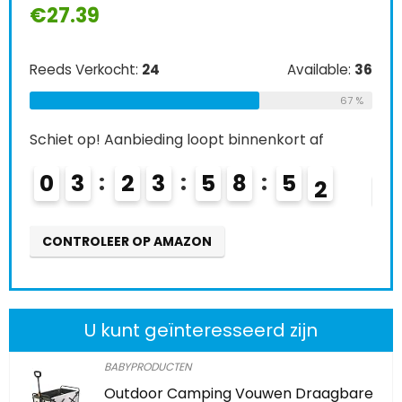
€
27.39
Ree
Reeds Verkocht:
24
Available:
36
Schi
67 %
0
Schiet op! Aanbieding loopt binnenkort af
0
3
2
3
5
8
5
0
CO
CONTROLEER OP AMAZON
U kunt geïnteresseerd zijn
BABYPRODUCTEN
Outdoor Camping Vouwen Draagbare