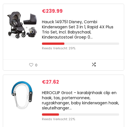
€
239.99
Hauck 149751 Disney, Combi
Kinderwagen Set 3 In 1, Rapid 4X Plus
Trio Set, Incl. Babyschaal,
Kinderautostoel Groep 0…
Reeds Verkocht: 29%
0
€
27.62
HEROCLIP Groot – karabijnhaak clip en
haak, tas, portemonnee,
rugzakhanger, baby kinderwagen haak,
sleutelhanger…
Reeds Verkocht: 22%