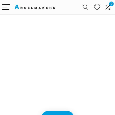
0
Alleen het
beste voor
babyreizen
We vinden elke dag de
beste deals op Amazon