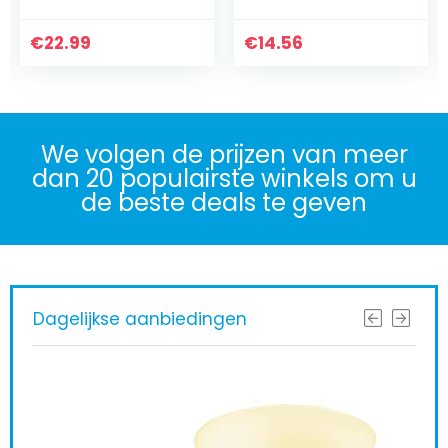
Comfortabele
Warm Teen Cover
€
Winter Winddicht
22.99
€
14.56
Warmte
Slaapzak…
We volgen de prijzen van meer
dan 20 populairste winkels om u
de beste deals te geven
Dagelijkse aanbiedingen