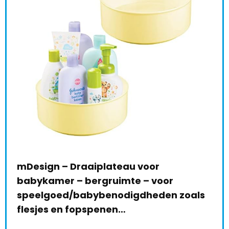
mDesign – Draaiplateau voor
Sto
babykamer – bergruimte – voor
Aut
speelgoed/babybenodigdheden zoals
€
3
le:
31
flesjes en fopspenen…
68 %