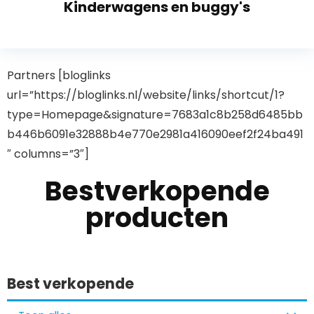
Kinderwagens en buggy's
Partners [bloglinks
url=”https://bloglinks.nl/website/links/shortcut/1?
type=Homepage&signature=7683a1c8b258d6485bb
b446b6091e32888b4e770e2981a416090eef2f24ba491
″ columns=”3″]
Bestverkopende
producten
Best verkopende