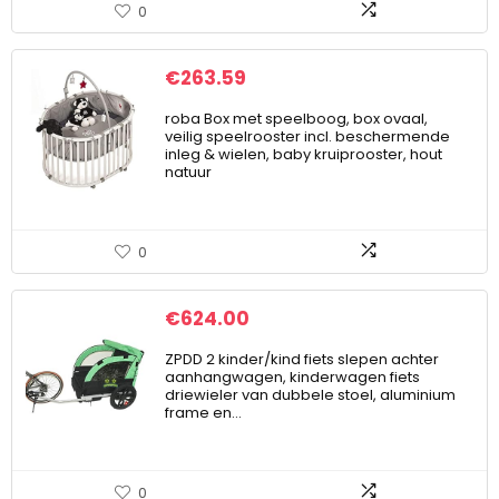
0
€
263.59
roba Box met speelboog, box ovaal,
veilig speelrooster incl. beschermende
inleg & wielen, baby kruiprooster, hout
natuur
0
€
624.00
ZPDD 2 kinder/kind fiets slepen achter
aanhangwagen, kinderwagen fiets
driewieler van dubbele stoel, aluminium
frame en…
0