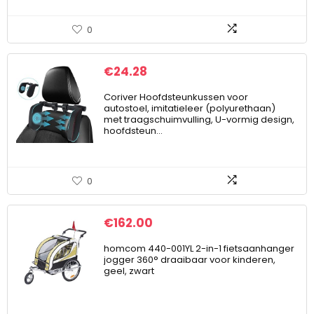
0
€
24.28
Coriver Hoofdsteunkussen voor
autostoel, imitatieleer (polyurethaan)
met traagschuimvulling, U-vormig design,
hoofdsteun…
0
€
162.00
homcom 440-001YL 2-in-1 fietsaanhanger
jogger 360° draaibaar voor kinderen,
geel, zwart