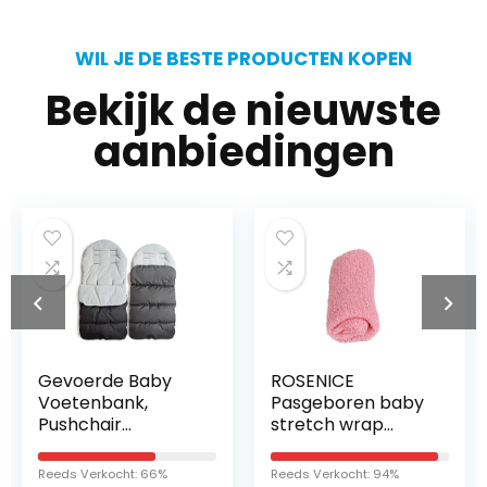
WIL JE DE BESTE PRODUCTEN KOPEN
Bekijk de nieuwste
aanbiedingen
Gevoerde Baby
ROSENICE
Voetenbank,
Pasgeboren baby
Pushchair
stretch wrap
Voetenzak
(roze)
Universele
Reeds Verkocht: 66%
Reeds Verkocht: 94%