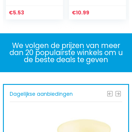
Driewieler,
Winkelaccessoires
Schwinn Pedaal
Tas Houder Haak,
€
Fiets, Fit…
5.53
€
16cm (6…
10.99
We volgen de prijzen van meer
dan 20 populairste winkels om u
de beste deals te geven
Dagelijkse aanbiedingen