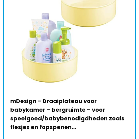
mDesign – Draaiplateau voor
Sto
babykamer – bergruimte – voor
Aut
speelgoed/babybenodigdheden zoals
€
3
le:
31
flesjes en fopspenen…
68 %