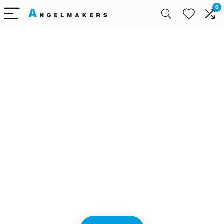
0
Alleen het
beste voor
babyreizen
We vinden elke dag de
beste deals op Amazon