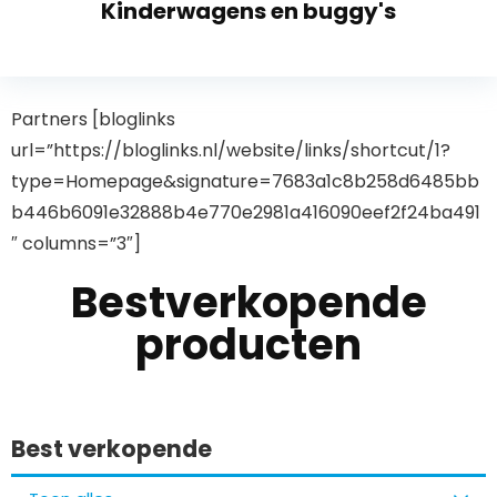
Kinderwagens en buggy's
Partners [bloglinks
url=”https://bloglinks.nl/website/links/shortcut/1?
type=Homepage&signature=7683a1c8b258d6485bb
b446b6091e32888b4e770e2981a416090eef2f24ba491
″ columns=”3″]
Bestverkopende
producten
Best verkopende