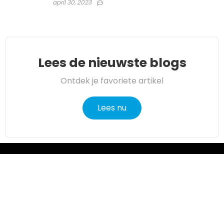
april 30, 2023
Lees de nieuwste blogs
Ontdek je favoriete artikel
Lees nu
Over ons
Angelmakers.nl is een moderne alles-in-één prijsvergelijkings-
en beoordelingswebsite die de beste deals biedt die
beschikbaar zijn op amazon en u op de hoogte houdt via de
laatst toegevoegde blogs. Alle afbeeldingen zijn
auteursrechtelijk beschermd door hun respectievelijke