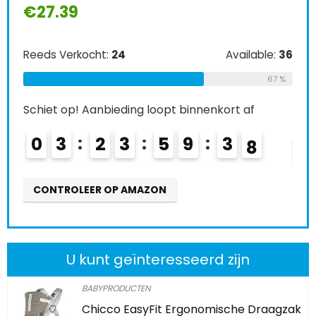
€
27.39
Ree
Reeds Verkocht:
24
Available:
36
Schi
67 %
0
Schiet op! Aanbieding loopt binnenkort af
0
3
2
3
5
9
3
6
CO
CONTROLEER OP AMAZON
U kunt geïnteresseerd zijn
BABYPRODUCTEN
Chicco EasyFit Ergonomische Draagzak