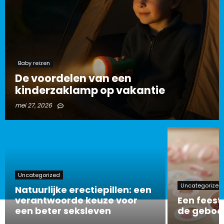
Baby reizen
De voordelen van een
kinderzaklamp op vakantie
mei 27, 2026
Uncategorized
Uncategorized
Natuurlijke erectiepillen: een
verantwoorde keuze voor
Een feeste
een beter seksleven
de geboor