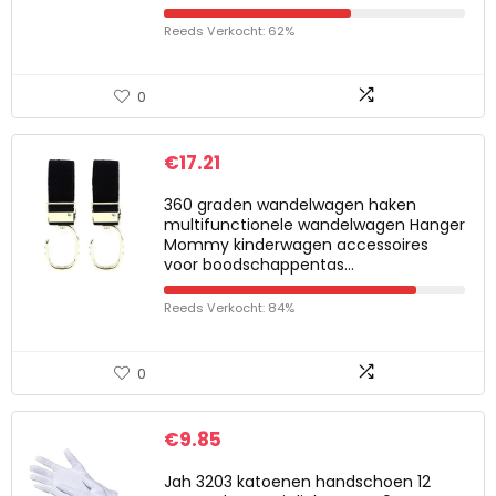
Reeds Verkocht: 62%
0
€
17.21
360 graden wandelwagen haken
multifunctionele wandelwagen Hanger
Mommy kinderwagen accessoires
voor boodschappentas…
Reeds Verkocht: 84%
0
€
9.85
Jah 3203 katoenen handschoen 12