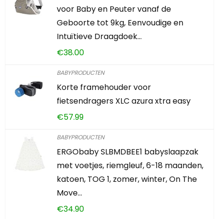
voor Baby en Peuter vanaf de
Geboorte tot 9kg, Eenvoudige en
Intuïtieve Draagdoek…
€
38.00
BABYPRODUCTEN
Korte framehouder voor
fietsendragers XLC azura xtra easy
€
57.99
BABYPRODUCTEN
ERGObaby SLBMDBEE1 babyslaapzak
met voetjes, riemgleuf, 6-18 maanden,
katoen, TOG 1, zomer, winter, On The
Move…
€
34.90