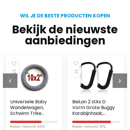
WIL JE DE BESTE PRODUCTEN KOPEN
Bekijk de nieuwste
aanbiedingen
Universele Baby
BeiLan 2 stks D
Wandelwagen,
Vorm Grote Buggy
Schwinn Trike
Karabijnhaak,
Roadster Fiets
Kinderwagen
Fiets, Kid Bike, Kids
Kinderwagen Clip,
Reeds Verkocht: 66%
Reeds Verkocht: 81%