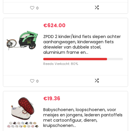
0
€
624.00
ZPDD 2 kinder/kind fiets slepen achter
aanhangwagen, kinderwagen fiets
driewieler van dubbele stoel,
aluminium frame en…
Reeds Verkocht: 80%
0
€
19.36
Babyschoenen, loopschoenen, voor
meisjes en jongens, lederen pantoffels
met cartoonfiguur, dieren,
kruipschoenen…