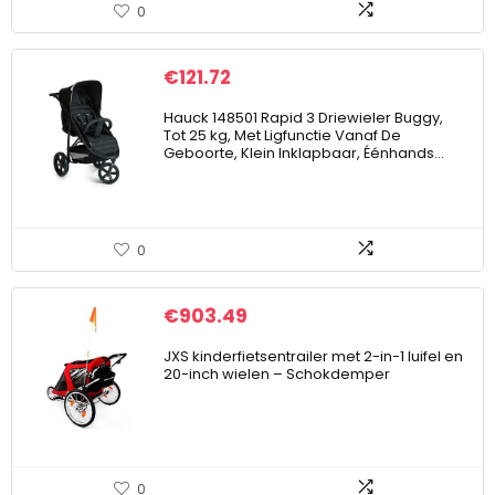
0
€
121.72
Hauck 148501 Rapid 3 Driewieler Buggy,
Tot 25 kg, Met Ligfunctie Vanaf De
Geboorte, Klein Inklapbaar, Éénhands…
0
€
903.49
JXS kinderfietsentrailer met 2-in-1 luifel en
20-inch wielen – Schokdemper
0