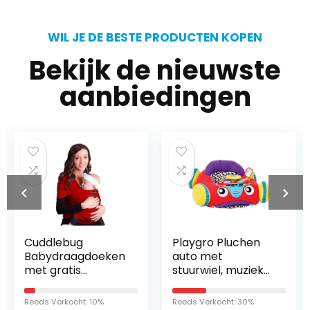
WIL JE DE BESTE PRODUCTEN KOPEN
Bekijk de nieuwste
aanbiedingen
Cuddlebug
Playgro Pluchen
Babydraagdoeken
auto met
met gratis
stuurwiel, muziek
verzending – baby
en lichteffecten,
carrier ring sling –
vanaf 6 maanden,
Reeds Verkocht: 10%
Reeds Verkocht: 30%