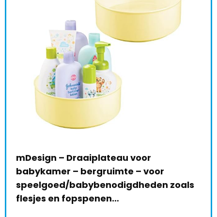
mDesign – Draaiplateau voor
Sto
babykamer – bergruimte – voor
Aut
speelgoed/babybenodigdheden zoals
€
3
le:
31
flesjes en fopspenen…
68 %