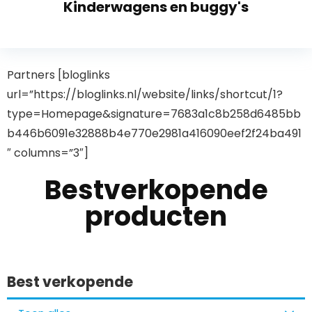
Kinderwagens en buggy's
Partners [bloglinks
url=”https://bloglinks.nl/website/links/shortcut/1?
type=Homepage&signature=7683a1c8b258d6485bb
b446b6091e32888b4e770e2981a416090eef2f24ba491
″ columns=”3″]
Bestverkopende
producten
Best verkopende