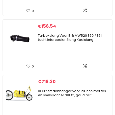
0
€
156.54
Turbo-slang Voor B & MW520 E60 / E61
Lucht Intercooler Slang Koelslang
0
€
718.30
BOB fietsaanhanger voor 28 inch met tas
en snelspanner “IBEX”, goud, 28″