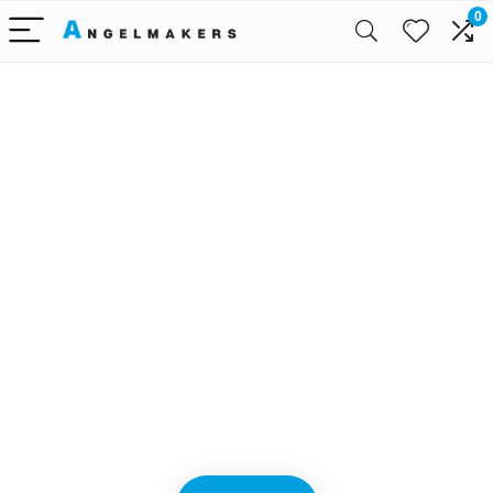
0
Alleen het
beste voor
babyreizen
We vinden elke dag de
beste deals op Amazon