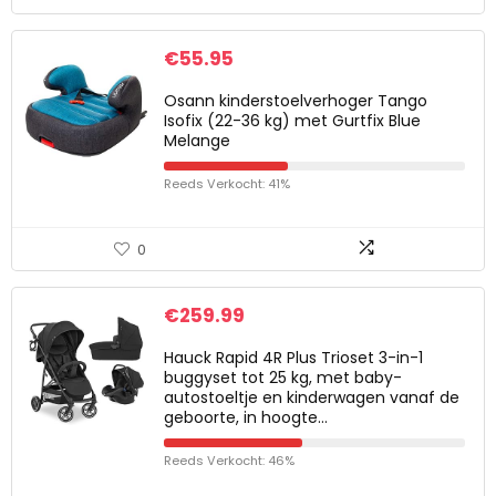
€
55.95
Osann kinderstoelverhoger Tango
Isofix (22-36 kg) met Gurtfix Blue
Melange
Reeds Verkocht: 41%
0
€
259.99
Hauck Rapid 4R Plus Trioset 3-in-1
buggyset tot 25 kg, met baby-
autostoeltje en kinderwagen vanaf de
geboorte, in hoogte…
Reeds Verkocht: 46%