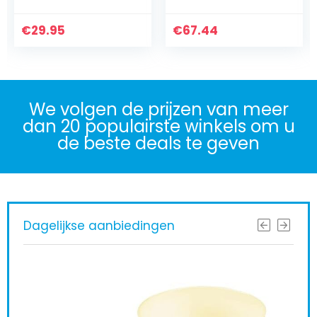
babydraagdoek
Music and Lights
pasgeborenen –
Comfy Car,
€
elastische…
29.95
€
veelkleurig…
67.44
We volgen de prijzen van meer
dan 20 populairste winkels om u
de beste deals te geven
Dagelijkse aanbiedingen