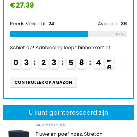
€
27.39
Ree
Reeds Verkocht:
24
Available:
36
Schi
67 %
0
Schiet op! Aanbieding loopt binnenkort af
0
3
2
3
5
8
4
4
CO
CONTROLEER OP AMAZON
U kunt geïnteresseerd zijn
BABYPRODUCTEN
Fluwelen poef hoes, Stretch