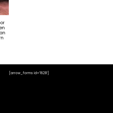
oor
ken
van
rn
[arrow_forms id=’1628′]