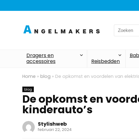
Search
for:
Dragers en
Bab
accessoires
Reisbedden
Home
»
blog
»
De opkomst en voordelen van elektri
blog
De opkomst en voorde
kinderauto’s
Stylishweb
februari 22, 2024