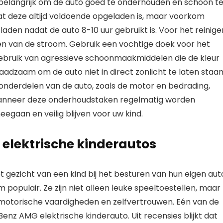
t belangrijk om de auto goed te onderhouden en schoon t
t deze altijd voldoende opgeladen is, maar voorkom
laden nadat de auto 8-10 uur gebruikt is. Voor het reinige
len van de stroom. Gebruik een vochtige doek voor het
ebruik van agressieve schoonmaakmiddelen die de kleur
aadzaam om de auto niet in direct zonlicht te laten staan
 onderdelen van de auto, zoals de motor en bedrading,
anneer deze onderhoudstaken regelmatig worden
eegaan en veilig blijven voor uw kind.
 elektrische kinderautos
t gezicht van een kind bij het besturen van hun eigen aut
 populair. Ze zijn niet alleen leuke speeltoestellen, maar
 motorische vaardigheden en zelfvertrouwen. Eén van de
z AMG elektrische kinderauto. Uit recensies blijkt dat