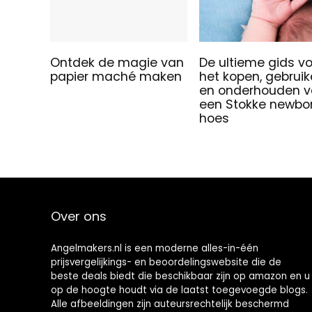
Ontdek de magie van
De ultieme gids v
papier maché maken
het kopen, gebrui
en onderhouden 
een Stokke newbo
hoes
Over ons
Angelmakers.nl is een moderne alles-in-één
prijsvergelijkings- en beoordelingswebsite die de
beste deals biedt die beschikbaar zijn op amazon en u
op de hoogte houdt via de laatst toegevoegde blogs.
Alle afbeeldingen zijn auteursrechtelijk beschermd