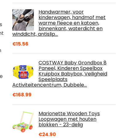
Handwarmer, voor
kinderwagen, handmof met
warme fleece en katoen,
s
binnenkant, waterdicht en
ht
winddicht, antislip…
€
15.56
n
COSTWAY Baby Grondbox 8
Paneel, Kinderen Speelbox
Kruipbox Babybox, Veiligheid
ze
Speelplaats
Activiteitencentrum, Dubbele…
€
168.99
Marionette Wooden Toys
Loopwagen met houten
blokken - 23-delig
€
24.90