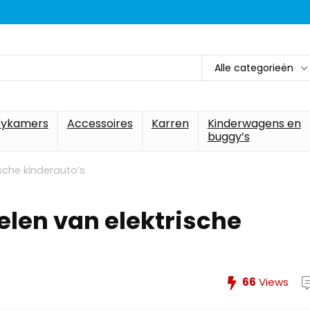
Alle categorieën
ykamers
Accessoires
Karren
Kinderwagens en
buggy’s
sche kinderauto’s
len van elektrische
66
Views