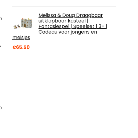
e
Melissa & Doug Draagbaar
n
uitklapbaar kasteel |
Fantasiespel | Speelset | 3+ |
Cadeau voor jongens en
meisjes
,
€
65.50
o.