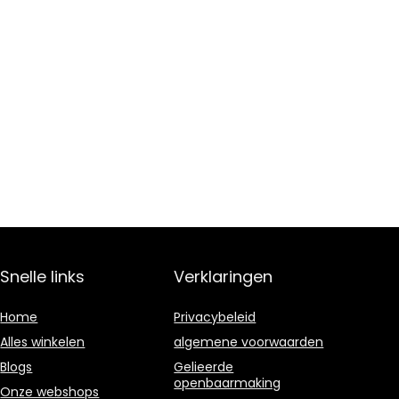
Snelle links
Verklaringen
Home
Privacybeleid
Alles winkelen
algemene voorwaarden
Blogs
Gelieerde
openbaarmaking
Onze webshops