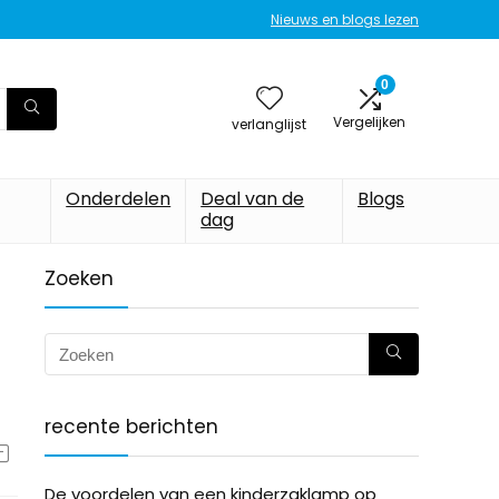
Nieuws en blogs lezen
0
Vergelijken
verlanglijst
Onderdelen
Deal van de
Blogs
dag
Zoeken
recente berichten
De voordelen van een kinderzaklamp op