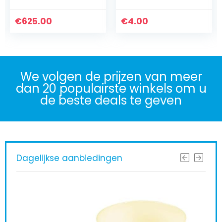
Reiswieg, in Één-
achterwiel, CNC-
stuk Inklapbaar,
aluminiumlegering,
€
Aluminium…
625.00
€
racefiets…
4.00
We volgen de prijzen van meer
dan 20 populairste winkels om u
de beste deals te geven
Dagelijkse aanbiedingen