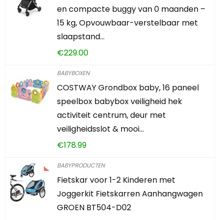
en compacte buggy van 0 maanden –
15 kg, Opvouwbaar-verstelbaar met
slaapstand…
€
229.00
BABYBOXEN
COSTWAY Grondbox baby, 16 paneel
speelbox babybox veiligheid hek
activiteit centrum, deur met
veiligheidsslot & mooi…
€
178.99
BABYPRODUCTEN
Fietskar voor 1-2 Kinderen met
Joggerkit Fietskarren Aanhangwagen
GROEN BT504-D02