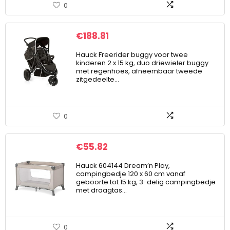
0
€
188.81
Hauck Freerider buggy voor twee
kinderen 2 x 15 kg, duo driewieler buggy
met regenhoes, afneembaar tweede
zitgedeelte…
0
€
55.82
Hauck 604144 Dream’n Play,
campingbedje 120 x 60 cm vanaf
geboorte tot 15 kg, 3-delig campingbedje
met draagtas…
0