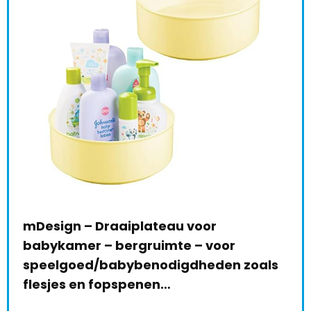
mDesign – Draaiplateau voor
Sto
babykamer – bergruimte – voor
Aut
speelgoed/babybenodigdheden zoals
€
3
le:
31
flesjes en fopspenen…
68 %