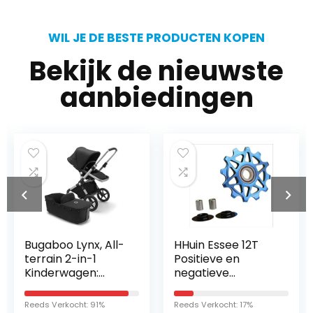
WIL JE DE BESTE PRODUCTEN KOPEN
Bekijk de nieuwste
aanbiedingen
Bugaboo Lynx, All-
HHuin Essee 12T
terrain 2-in-1
Positieve en
Kinderwagen:
negatieve
Lichtgewicht
transmissie,
Buggy & Comfort
keramiek, palin
Reeds Verkocht: 91%
Reeds Verkocht: 17%