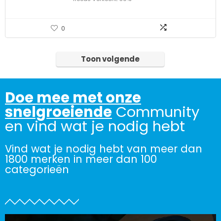
0
Toon volgende
Doe mee met onze
snelgroeiende
Community
en vind wat je nodig hebt
Vind wat je nodig hebt van meer dan
1800 merken in meer dan 100
categorieën