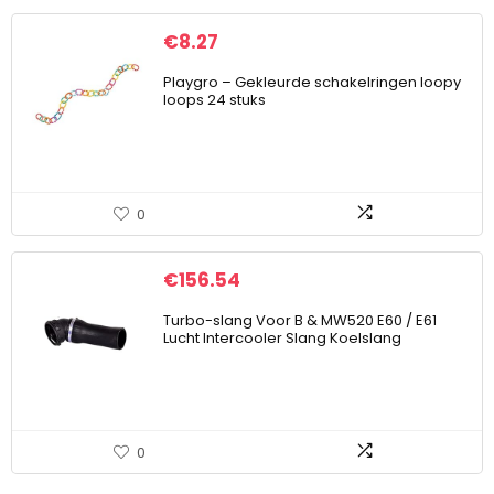
€
8.27
Playgro – Gekleurde schakelringen loopy
loops 24 stuks
0
€
156.54
Turbo-slang Voor B & MW520 E60 / E61
Lucht Intercooler Slang Koelslang
0