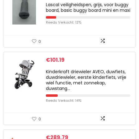
Lascal veiligheidspen, grijs, voor buggy
board, basic buggy board mini en maxi
Reeds Verkocht: 12%
0
€
101.19
Kinderkraft driewieler AVEO, duwfiets,
duwdriewieler, eerste kinderfiets, vrije
wiel functie, met zonnekap,
duwstang…
Reeds Verkocht: 14%
0
€
289.79