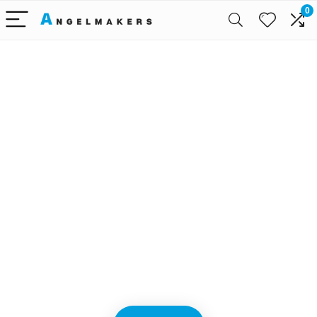
0
Alleen het
beste voor
babyreizen
We vinden elke dag de
beste deals op Amazon