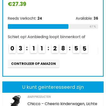
€
27.39
Ree
Reeds Verkocht:
24
Available:
36
Schi
67 %
0
Schiet op! Aanbieding loopt binnenkort af
0
3
1
1
2
8
5
3
CO
CONTROLEER OP AMAZON
U kunt geïnteresseerd zijn
BABYPRODUCTEN
Chicco – Cheerio kinderwagen, Lichte