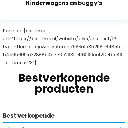
Kinderwagens en buggy's
Partners [bloglinks
url=”https://bloglinks.nl/website/links/shortcut/1?
type=Homepage&signature=7683a1c8b258d6485bb
b446b6091e32888b4e770e2981a416090eef2f24ba491
″ columns=”3″]
Bestverkopende
producten
Best verkopende