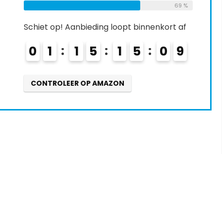
69 %
Schiet op! Aanbieding loopt binnenkort af
0
1
1
5
1
5
0
8
CONTROLEER OP AMAZON
s interessants gevon