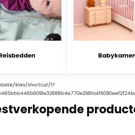
Reisbedden
Babykamer
ebsite/links/shortcut/1?
485bbb446b6091e32888b4e770e2981a416090eef2f24ba4
estverkopende product