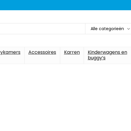
Alle categorieën
ykamers
Accessoires
Karren
Kinderwagens en
buggy’s
et beste voor b