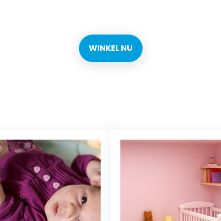
n elke dag de beste deals 
WINKEL NU