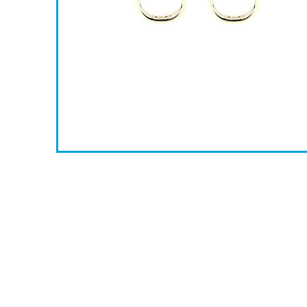
0
8
Iet