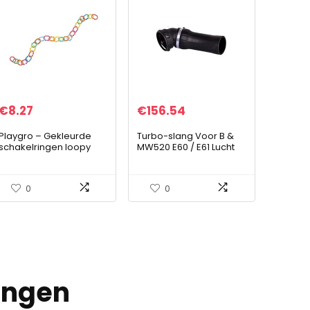
€
8.27
€
156.54
Playgro – Gekleurde
Turbo-slang Voor B &
schakelringen loopy
MW520 E60 / E61 Lucht
loops 24 stuks
Intercooler Slang
Koelslang
0
0
ingen