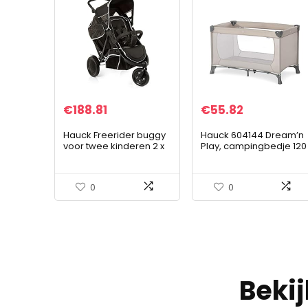
€
188.81
€
55.82
Hauck Freerider buggy
Hauck 604144 Dream’n
voor twee kinderen 2 x
Play, campingbedje 120
15 kg, duo driewieler
x 60 cm vanaf geboorte
buggy met regenhoes,
tot 15 kg, 3-delig
afneembaar tweede
campingbedje met
0
0
zitgedeelte…
draagtas…
Beki