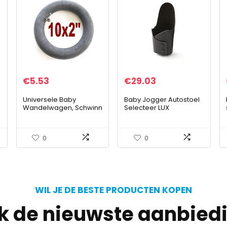
€
5.53
€
29.03
Universele Baby
Baby Jogger Autostoel
Wandelwagen, Schwinn
Selecteer LUX
Trike Roadster Fiets
Fiets, Kid Bike, Kids
Driewieler, Schwinn
0
0
Pedaal Fiets, Fit…
WIL JE DE BESTE PRODUCTEN KOPEN
jk de nieuwste aanbied