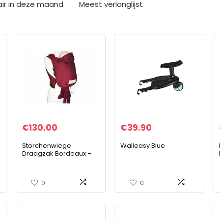
air in deze maand
Meest verlanglijst
€
130.00
€
39.90
Storchenwiege
Walleasy Blue
Draagzak Bordeaux –
Baby Carrier
0
0