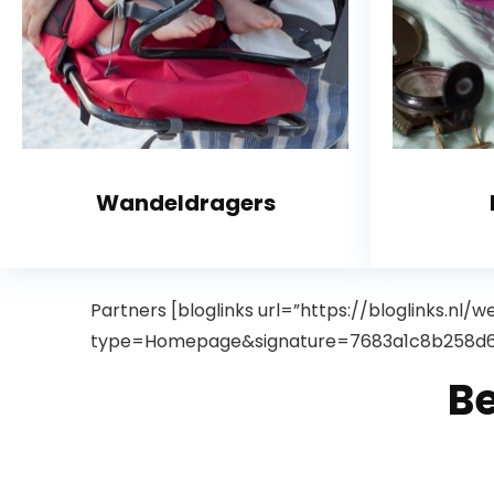
Wandeldragers
Partners [bloglinks url=”https://bloglinks.nl/w
type=Homepage&signature=7683a1c8b258d6
B