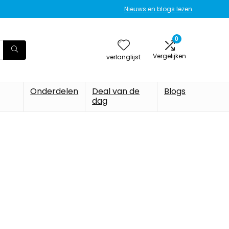
Nieuws en blogs lezen
0
Vergelijken
verlanglijst
Onderdelen
Deal van de
Blogs
dag
abyreizen