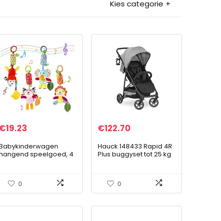
Kies categorie
€
19.23
€
122.70
Babykinderwagen
Hauck 148433 Rapid 4R
hangend speelgoed, 4
Plus buggyset tot 25 kg
stuks kinderwagen
met ligstand vanaf de
opknoping rammelaar
geboorte, in hoogte
speelgoed babybedje
verstelbare duwstang
0
0
wieg speelgoed,
met…
zacht…