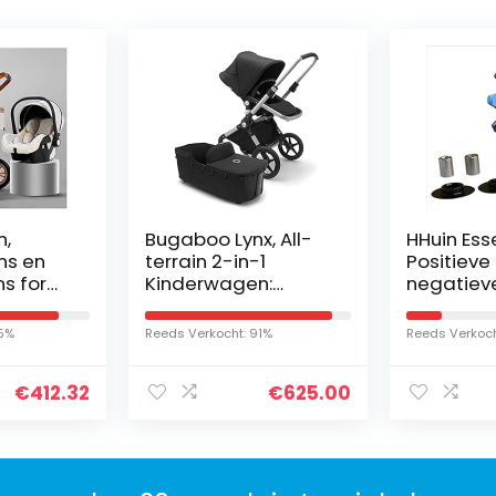
n,
Bugaboo Lynx, All-
HHuin Ess
ns en
terrain 2-in-1
Positieve
s for
Kinderwagen:
negatiev
Lichtgewicht Buggy
transmiss
 Hoge
& Comfort Reiswieg,
keramiek,
85%
Reeds Verkocht: 91%
Reeds Verkoch
arriage
in Één-stuk
achterwie
net…
Inklapbaar,
aluminium
€
412.32
€
625.00
Aluminium…
racefiets