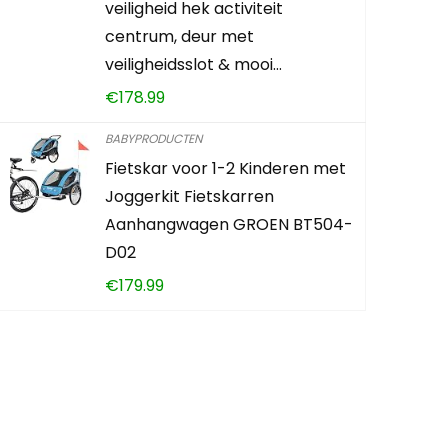
veiligheid hek activiteit
centrum, deur met
0
2
veiligheidsslot & mooi…
€
178.99
CONTROLEE
BABYPRODUCTEN
Fietskar voor 1-2 Kinderen met
Joggerkit Fietskarren
Aanhangwagen GROEN BT504-
D02
€
179.99
den?