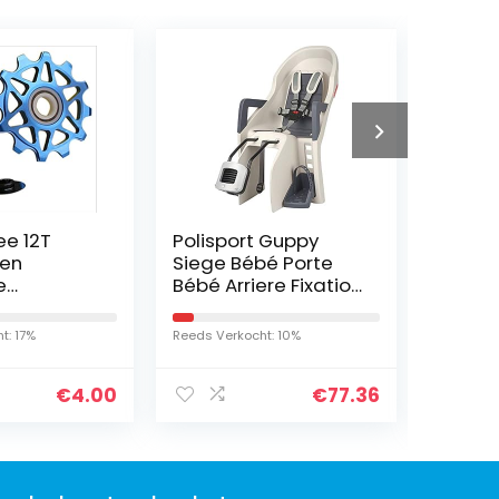
ee 12T
Polisport Guppy
Korte
 en
Siege Bébé Porte
voor f
e
Bébé Arriere Fixation
XLC az
ie,
au Cadre Sangles
 palin
5 Points
t: 17%
Reeds Verkocht: 10%
Reeds Ver
l, CNC-
legering,
€
4.00
€
77.36
…