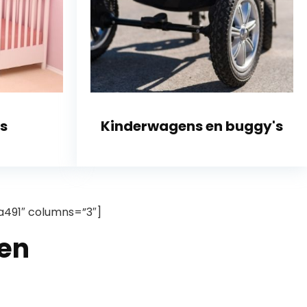
s
Kinderwagens en buggy's
91″ columns=”3″]
en