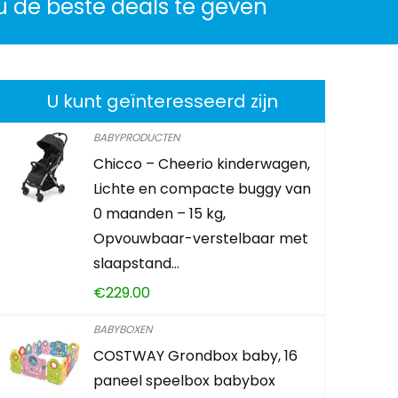
u de beste deals te geven
U kunt geïnteresseerd zijn
BABYPRODUCTEN
Chicco – Cheerio kinderwagen,
Osann kin
Lichte en compacte buggy van
Isofix (22
0 maanden – 15 kg,
Melange
Opvouwbaar-verstelbaar met
slaapstand…
€
55.95
€
229.00
Reeds Verkoc
BABYBOXEN
COSTWAY Grondbox baby, 16
paneel speelbox babybox
Schiet op! A