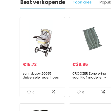
Best verkopende
Toon alles
Popul
€
15.72
€
39.95
sunnybaby 20095
CROOZER Zonwering
Universele regenhoes,
voor Kid 1 modellen –
regenbescherming,
Kaaos collectie
Comfort Plus voor
kinderwagen, soft-
0
0
draagtas,
contactvenster met…