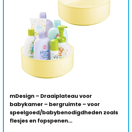
mDesign – Draaiplateau voor
Sto
babykamer – bergruimte – voor
Aut
speelgoed/babybenodigdheden zoals
€
3
le:
31
flesjes en fopspenen…
68 %