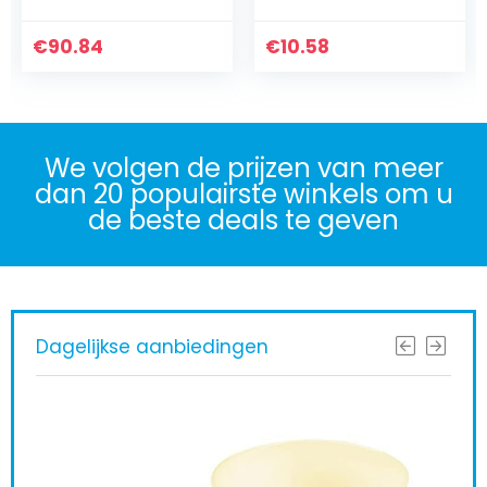
ca. 3 jaar,
Speelgoed,
Wandelwagen
Kinderwagen
€
met 5-punts…
90.84
€
Speelgoed Baby
10.58
Autostoel…
We volgen de prijzen van meer
dan 20 populairste winkels om u
de beste deals te geven
Dagelijkse aanbiedingen