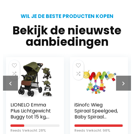
WIL JE DE BESTE PRODUCTEN KOPEN
Bekijk de nieuwste
aanbiedingen
LIONELO Emma
iSinofc Wieg
Plus Lichtgewicht
Spiraal Speelgoed,
Buggy tot 15 kg,
Baby Spiraal
Kinderwagen van
Activiteit
ca. 6 maanden tot
Hangende
Reeds Verkocht: 28%
Reeds Verkocht: 98%