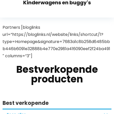
Kinderwagens en buggy's
Partners [bloglinks
url=”https://bloglinks.nl/website/links/shortcut/1?
type=Homepage&signature=7683a1c8b258d6485bb
b446b6091e32888b4e770e2981a416090eef2f24ba491
″ columns=”3″]
Bestverkopende
producten
Best verkopende