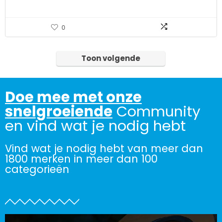
0
Toon volgende
Doe mee met onze
snelgroeiende
Community
en vind wat je nodig hebt
Vind wat je nodig hebt van meer dan
1800 merken in meer dan 100
categorieën