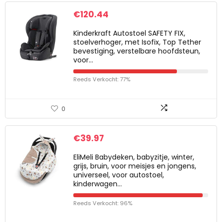
€
120.44
Kinderkraft Autostoel SAFETY FIX,
stoelverhoger, met Isofix, Top Tether
bevestiging, verstelbare hoofdsteun,
voor…
Reeds Verkocht: 77%
0
€
39.97
EliMeli Babydeken, babyzitje, winter,
grijs, bruin, voor meisjes en jongens,
universeel, voor autostoel,
kinderwagen…
Reeds Verkocht: 96%