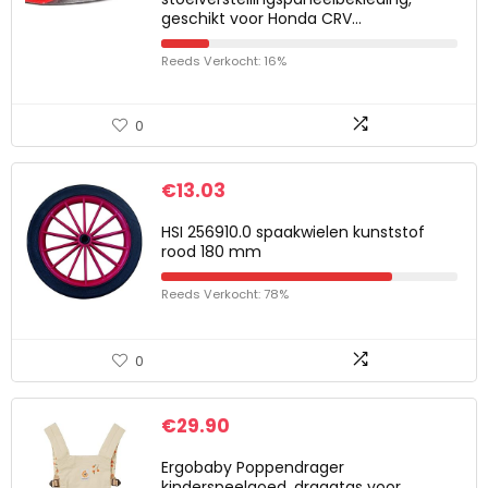
geschikt voor Honda CRV…
Reeds Verkocht: 16%
0
€
13.03
HSI 256910.0 spaakwielen kunststof
rood 180 mm
Reeds Verkocht: 78%
0
€
29.90
Ergobaby Poppendrager
kinderspeelgoed, draagtas voor