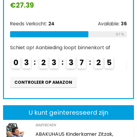
€
27.39
Ree
Reeds Verkocht:
24
Available:
36
Schi
67 %
0
Schiet op! Aanbieding loopt binnenkort af
0
3
2
3
3
7
2
3
CO
CONTROLEER OP AMAZON
U kunt geïnteresseerd zijn
BABYBOXEN
ABAKUHAUS Kinderkamer Zitzak,