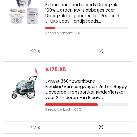
Bebamour Tandjespads Draagzak,
100% Catoen Kwijlslabbetjes voor
Draagzak Pasgeboren tot Peuter, 3
STUKS Baby Tandjespads…
Reeds Verkocht: 12%
0
€
175.95
SAMAX 360° zwenkbare
Fietskar/Aanhangwagen 2in1 en Buggy
Geveerde Transportkar Kinderfietskar
voor 2 kinderen – in Blauw…
Reeds Verkocht: 63%
0