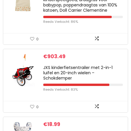
babypop, poppendraagtas van 100%
katoen, Doll Carrier Clementine
Reeds Verkocht: 86%
0
€
903.49
JXS kinderfietsentrailer met 2-in-1
luifel en 20-inch wielen –
Schokdemper
Reeds Verkocht: 83%
0
€
18.99