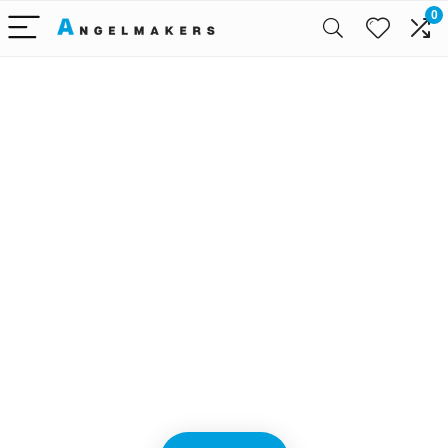
0
Alleen het
beste voor
babyreizen
We vinden elke dag de
beste deals op Amazon